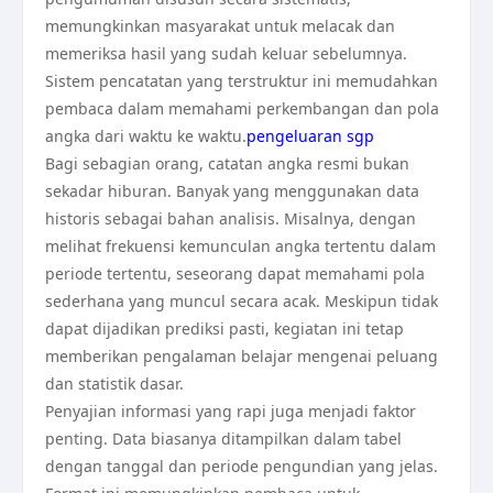
memungkinkan masyarakat untuk melacak dan
memeriksa hasil yang sudah keluar sebelumnya.
Sistem pencatatan yang terstruktur ini memudahkan
pembaca dalam memahami perkembangan dan pola
angka dari waktu ke waktu.
pengeluaran sgp
Bagi sebagian orang, catatan angka resmi bukan
sekadar hiburan. Banyak yang menggunakan data
historis sebagai bahan analisis. Misalnya, dengan
melihat frekuensi kemunculan angka tertentu dalam
periode tertentu, seseorang dapat memahami pola
sederhana yang muncul secara acak. Meskipun tidak
dapat dijadikan prediksi pasti, kegiatan ini tetap
memberikan pengalaman belajar mengenai peluang
dan statistik dasar.
Penyajian informasi yang rapi juga menjadi faktor
penting. Data biasanya ditampilkan dalam tabel
dengan tanggal dan periode pengundian yang jelas.