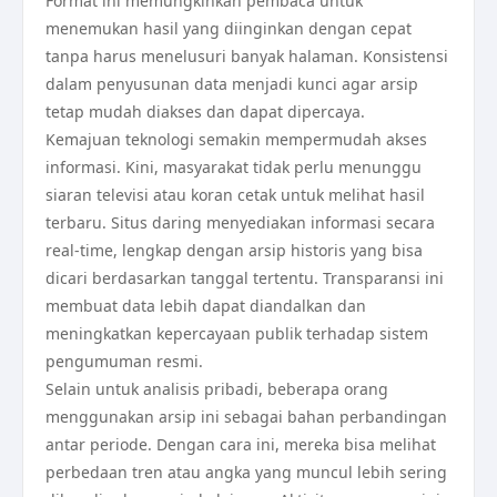
Format ini memungkinkan pembaca untuk
menemukan hasil yang diinginkan dengan cepat
tanpa harus menelusuri banyak halaman. Konsistensi
dalam penyusunan data menjadi kunci agar arsip
tetap mudah diakses dan dapat dipercaya.
Kemajuan teknologi semakin mempermudah akses
informasi. Kini, masyarakat tidak perlu menunggu
siaran televisi atau koran cetak untuk melihat hasil
terbaru. Situs daring menyediakan informasi secara
real-time, lengkap dengan arsip historis yang bisa
dicari berdasarkan tanggal tertentu. Transparansi ini
membuat data lebih dapat diandalkan dan
meningkatkan kepercayaan publik terhadap sistem
pengumuman resmi.
Selain untuk analisis pribadi, beberapa orang
menggunakan arsip ini sebagai bahan perbandingan
antar periode. Dengan cara ini, mereka bisa melihat
perbedaan tren atau angka yang muncul lebih sering