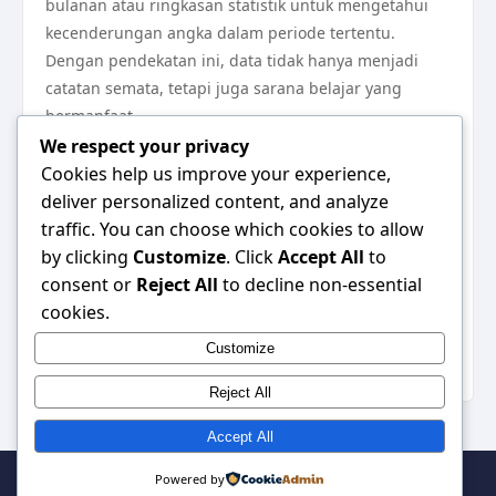
bulanan atau ringkasan statistik untuk mengetahui
kecenderungan angka dalam periode tertentu.
Dengan pendekatan ini, data tidak hanya menjadi
catatan semata, tetapi juga sarana belajar yang
bermanfaat.
Secara keseluruhan, rekam jejak angka resmi dari
We respect your privacy
negara tersebut menawarkan nilai informasi yang
Cookies help us improve your experience,
signifikan. Dengan sistem pencatatan yang
deliver personalized content, and analyze
transparan, penyajian rapi, dan akses digital yang
traffic. You can choose which cookies to allow
mudah, masyarakat dapat memanfaatkan arsip ini
by clicking
Customize
. Click
Accept All
to
sebagai referensi yang terpercaya. Selama digunakan
consent or
Reject All
to decline non-essential
dengan sikap realistis dan bijak, data historis ini
cookies.
menjadi sumber pengetahuan yang menarik
Customize
sekaligus bermanfaat untuk berbagai keperluan.
Reject All
Accept All
© 2026 SEO Velocity Pro. All Rights Reserved. | Powered by
Powered by