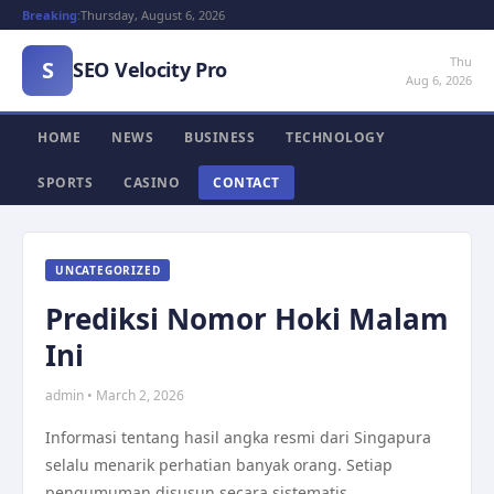
Breaking:
Thursday, August 6, 2026
Thu
S
SEO Velocity Pro
Aug 6, 2026
HOME
NEWS
BUSINESS
TECHNOLOGY
SPORTS
CASINO
CONTACT
UNCATEGORIZED
Prediksi Nomor Hoki Malam
Ini
admin • March 2, 2026
Informasi tentang hasil angka resmi dari Singapura
selalu menarik perhatian banyak orang. Setiap
pengumuman disusun secara sistematis,